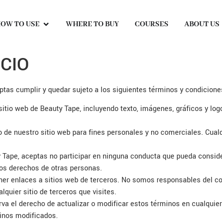
OW TO USE
WHERE TO BUY
COURSES
ABOUT US
CIO
ceptas cumplir y quedar sujeto a los siguientes términos y condicione
sitio web de Beauty Tape, incluyendo texto, imágenes, gráficos y log
o de nuestro sitio web para fines personales y no comerciales. Cual
 Tape, aceptas no participar en ninguna conducta que pueda considerar
 los derechos de otras personas.
r enlaces a sitios web de terceros. No somos responsables del cont
alquier sitio de terceros que visites.
va el derecho de actualizar o modificar estos términos en cualquier
minos modificados.