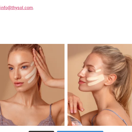
n
info@thysol.com
.